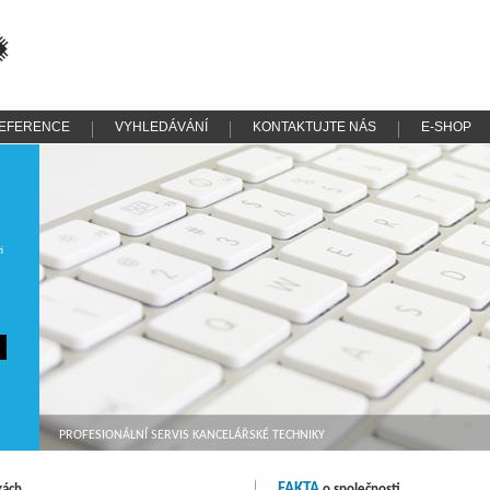
y
EFERENCE
VYHLEDÁVÁNÍ
KONTAKTUJTE NÁS
E-SHOP
i
PROFESIONÁLNÍ SERVIS KANCELÁŘSKÉ TECHNIKY
FAKTA
kách
o společnosti