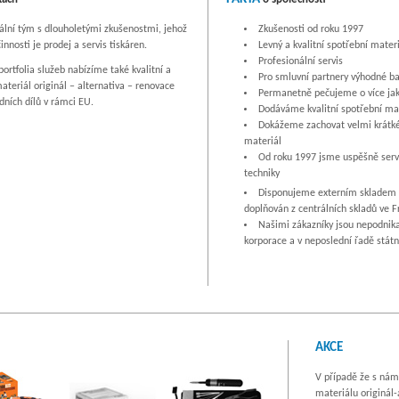
ální tým s dlouholetými zkušenostmi, jehož
Zkušenosti od roku 1997
nosti je prodej a servis tiskáren.
Levný a kvalitní spotřební mater
Profesionální servis
ortfolia služeb nabízíme také kvalitní a
Pro smluvní partnery výhodné ba
ateriál originál – alternativa – renovace
Permanetně pečujeme o více jak 
ních dílů v rámci EU.
Dodáváme kvalitní spotřební mate
Dokážeme zachovat velmi krátké d
materiál
Od roku 1997 jsme uspěšně servi
techniky
Disponujeme externím skladem n
doplňován z centrálních skladů ve Fr
Našimi zákazníky jsou nepodnikaj
korporace a v neposlední řadě státn
AKCE
V případě že s nám
materiálu originál-