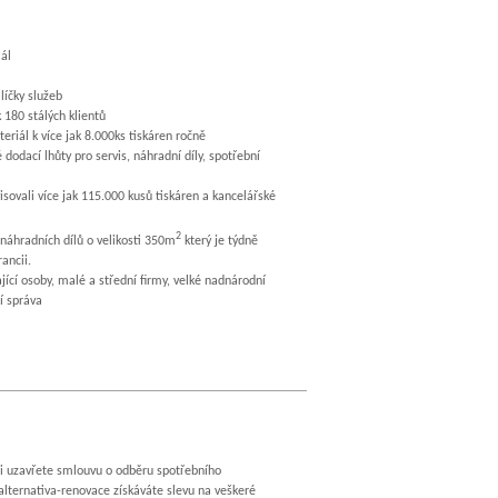
iál
líčky služeb
180 stálých klientů
riál k více jak 8.000ks tiskáren ročně
odací lhůty pro servis, náhradní díly, spotřební
sovali více jak 115.000 kusů tiskáren a kancelářské
2
áhradních dílů o velikosti 350m
který je týdně
ancii.
ící osoby, malé a střední firmy, velké nadnárodní
í správa
i uzavřete smlouvu o odběru spotřebního
alternativa-renovace získáváte slevu na veškeré