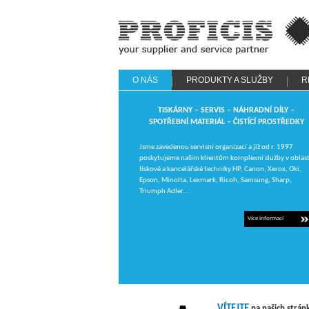
PROFICIS - Profesionální
čištění kancelářské technik
O NÁS
PRODUKTY A SLUŽBY
R
TISKÁRNY – SERVIS – NÁHRADNÍ DÍLY –
SPOTŘEBNÍ MATERIÁL – ČISTÍCÍ PROSTŘEDKY
Jsme zavedenou servisní organizací a již od r. 1997
poskytujeme našim klientům komplexní služby v oblast
tiskové a kancelářské techniky HP, Canon, Xerox, Oki,
Epson, Minolta, Lexmark, Ricoh, Samsung, Sharp,
Triumph Adler...
Více informací
VÍTEJTE
na našich strán