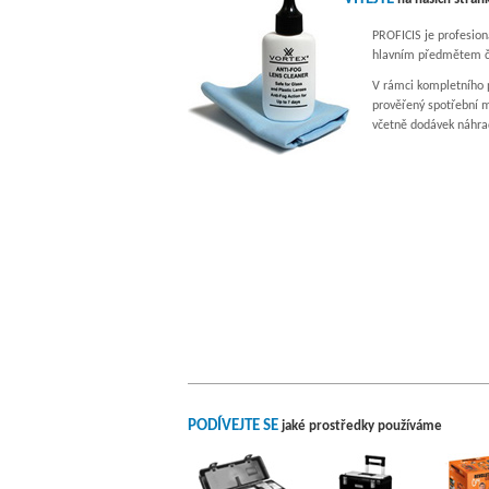
PROFICIS je profesion
hlavním předmětem čin
V rámci kompletního p
prověřený spotřební m
včetně dodávek náhrad
PODÍVEJTE SE
jaké prostředky používáme